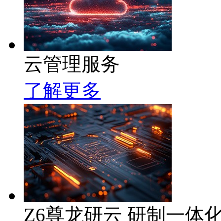
云管理服务
了解更多
Z6尊龙研云 研制一体