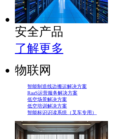
安全产品
了解更多
物联网
智能制造线边搬运解决方案
RaaS运营服务解决方案
低空场景解决方案
低空培训解决方案
智能标识识读系统（叉车专用）