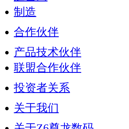
制造
合作伙伴
产品技术伙伴
联盟合作伙伴
投资者关系
关于我们
关于Z6尊龙数码