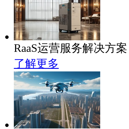
RaaS运营服务解决方案
了解更多